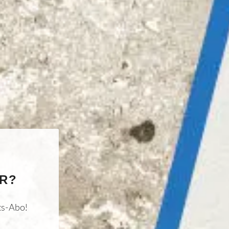
R?
ts-Abo!