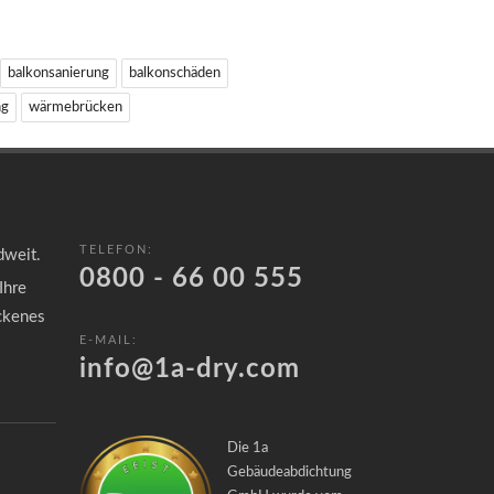
balkonsanierung
balkonschäden
ng
wärmebrücken
TELEFON:
dweit.
0800 - 66 00 555
Ihre
ckenes
E-MAIL:
info@1a-dry.com
Die 1a
Gebäudeabdichtung