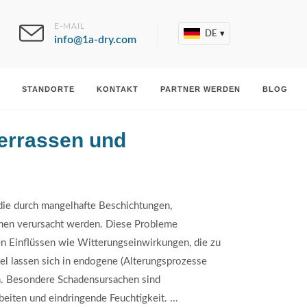
E-MAIL
DE
▾
info@1a-dry.com
STANDORTE
KONTAKT
PARTNER WERDEN
BLOG
errassen und
 die durch mangelhafte Beschichtungen,
men verursacht werden. Diese Probleme
en Einflüssen wie Witterungseinwirkungen, die zu
l lassen sich in endogene (Alterungsprozesse
en. Besondere Schadensursachen sind
iten und eindringende Feuchtigkeit. ...